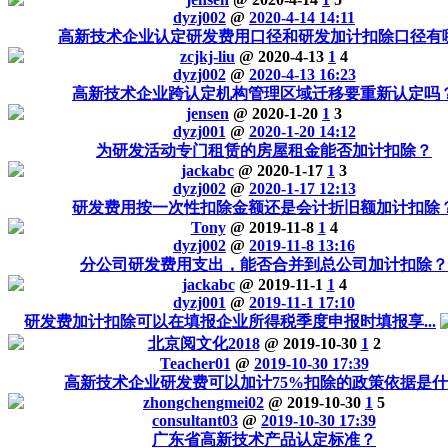
dyzj002
@
2020-4-14 14:11
高新技术企业认定研发费用口径和研发加计扣除口径有哪.
zcjkj-liu
@ 2020-4-13
1
4
dyzj002
@
2020-4-13 16:23
高新技术企业跨认定机构管理区域迁移要重新认定吗
jensen
@ 2020-1-20
1
3
dyzj001
@
2020-1-20 14:12
为研发活动专门租赁的房屋租金能否加计扣除？
jackabc
@ 2020-1-17
1
3
dyzj002
@
2020-1-17 12:13
研发费用按一次性扣除金额还是会计折旧额加计扣除
Tony
@ 2019-11-8
1
4
dyzj002
@
2019-11-8 13:16
分公司研发费用支出，能否合并到总公司加计扣除？
jackabc
@ 2019-11-1
1
4
dyzj001
@
2019-11-1 17:10
研发费加计扣除可以在填报企业所得税季度申报时填报享...
北京阅文化2018
@ 2019-10-30
1
2
Teacher01
@
2019-10-30 17:39
高新技术企业研发费可以加计75%扣除的政策依据是
zhongchengmei02
@ 2019-10-30
1
5
consultant03
@
2019-10-30 17:39
广东省高新技术产品认定标准？