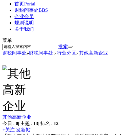
首页
Portal
财税问事处
BBS
企业会员
规则说明
关于我们
菜单
搜索
财税问事处
»
财税问事处
›
行业分区
›
其他高新企业
其他高新企业
今日 :
0
|
主题 :
13
|
排名 :
12
|
+关注
发新帖