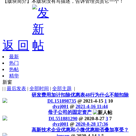
【版块简介】
本版块没有写描述，告诉管理员赏它一个！
返 回
最新
热门
热帖
精华
新窗
|
|
最后发表
|
全部时间
|
全部主题
|
研发费用加计扣除优惠表48行为什么不能扣除
DL151898735
@ 2021-4-15
1
10
dyzj001
@
2021-4-16 11:44
母子公司的固定资产
DL551881290
@ 2020-8-27
3
7
dyzj001
@
2020-8-28 17:36
高新技术企业优惠和小微优惠能否叠加享受？
jensen
@ 2020-4-14
1
5