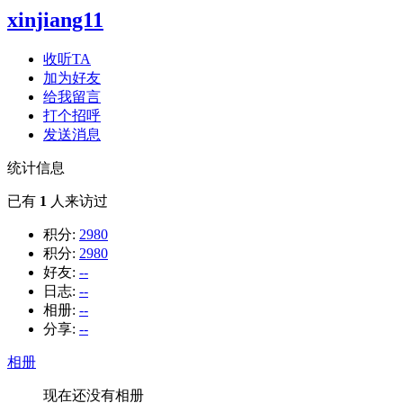
xinjiang11
收听TA
加为好友
给我留言
打个招呼
发送消息
统计信息
已有
1
人来访过
积分:
2980
积分:
2980
好友:
--
日志:
--
相册:
--
分享:
--
相册
现在还没有相册